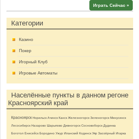
Играть Сейчас »
Категории
Казино
Покер
Игорный Клуб
Игровые Автоматы
Населённые пункты в данном регоне
Красноярский край
Красноярск
Норильск
Ачинск
Канск
Железногорск
Зеленогорск
Минусинск
Лесосибирск
Назарово
Шарыпово
Дивногорск
Сосновоборск
Дудинка
Боготол
Енисейск
Бородино
Ужур
Иланский
Кодинск
Уяр
Заозёрный
Игарка