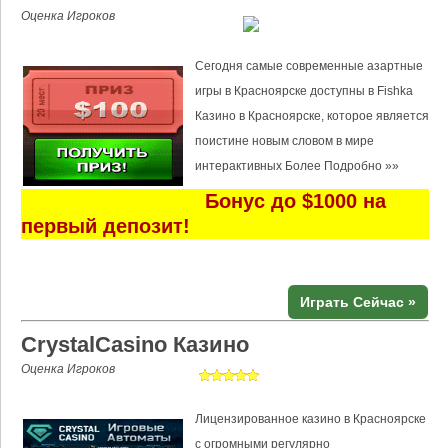
Оценка Игроков
Сегодня самые современные азартные
игры в Красноярске доступны в Fishka
Казино в Красноярске, которое является
поистине новым словом в мире
интерактивных
Более Подробно »»
Бонус до $1000 на
первый депозит!
Играть Сейчас »
CrystalCasino Казино
Оценка Игроков
Лицензированное казино в Красноярске
с огромными регулярно