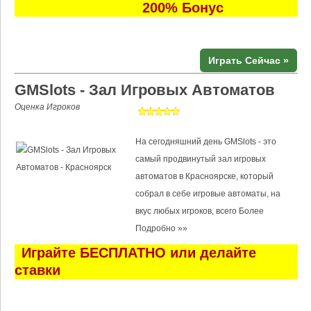
200% Бонус
Играть Сейчас »
GMSlots - Зал Игровых Автоматов
Оценка Игроков
На сегодняшний день GMSlots - это
самый продвинутый зал игровых
автоматов в Красноярске, который
собрал в себе игровые автоматы, на
вкус любых игроков, всего
Более
Подробно »»
Играйте БЕСПЛАТНО или делайте
ставки